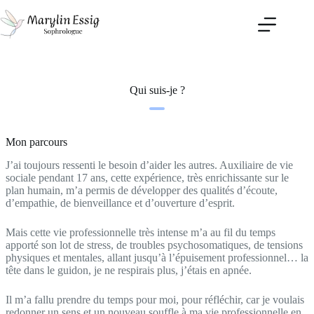
Passer
au
contenu
Qui suis-je ?
Mon parcours
J’ai toujours ressenti le besoin d’aider les autres. Auxiliaire de vie
sociale pendant 17 ans, cette expérience, très enrichissante sur le
plan humain, m’a permis de développer des qualités d’écoute,
d’empathie, de bienveillance et d’ouverture d’esprit.
Mais cette vie professionnelle très intense m’a au fil du temps
apporté son lot de stress, de troubles psychosomatiques, de tensions
physiques et mentales, allant jusqu’à l’épuisement professionnel… la
tête dans le guidon, je ne respirais plus, j’étais en apnée.
Il m’a fallu prendre du temps pour moi, pour réfléchir, car je voulais
redonner un sens et un nouveau souffle à ma vie professionnelle en